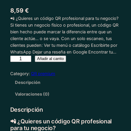
8,59
€
📲 ¿Quieres un código QR profesional para tu negocio?
Si tienes un negocio físico o profesional, un código QR
bien hecho puede marcar la diferencia entre que un
cliente actúe… o se vaya. Con un solo escaneo, tus
clientes pueden: Ver tu menú o catálogo Escribirte por
WhatsApp Dejar una reseña en Google Encontrar tu…
C
Añadir al carrito
ó
d
Category:
QR premium
i
Descripción
g
o
Valoraciones (0)
Q
R
Descripción
P
r
📲 ¿Quieres un código QR profesional
o
para tu negocio?