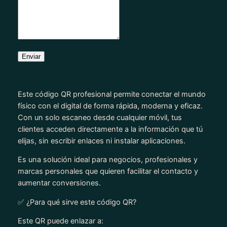
o
(
N
F
C
Enviar
/
D
i
Este código QR profesional permite conectar el mundo
g
físico con el digital de forma rápida, moderna y eficaz.
i
Con un solo escaneo desde cualquier móvil, tus
t
clientes acceden directamente a la información que tú
a
elijas, sin escribir enlaces ni instalar aplicaciones.
l
Es una solución ideal para negocios, profesionales y
)
marcas personales que quieren facilitar el contacto y
c
aumentar conversiones.
a
n
✅ ¿Para qué sirve este código QR?
t
i
Este QR puede enlazar a: